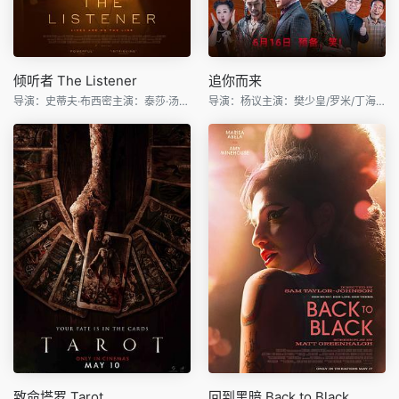
倾听者 The Listener
追你而来
导演：史蒂夫·布西密主演：泰莎·汤普森/丽贝卡·豪尔/德里
导演：杨议主演：樊少皇/罗米/丁海峰/杨议/阿如那/陈爱龙
致命塔罗 Tarot
回到黑暗 Back to Black