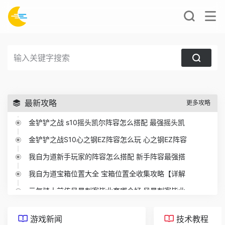
最新攻略
更多攻略
金铲铲之战 s10摇头凯尔阵容怎么搭配 最强摇头凯
金铲铲之战S10心之钢EZ阵容怎么玩 心之钢EZ阵容
我自为道新手玩家的阵容怎么搭配 新手阵容最强搭
我自为道宝箱位置大全 宝箱位置全收集攻略【详解
元气骑士前传风暴刺客毕业套哪个好 风暴刺客毕业
英雄联盟荣誉之路活动时间 2023lol荣誉之路活动
游戏新闻
技术教程
云顶之弈8比特终极大奖怎么开 8bit终极大奖开启