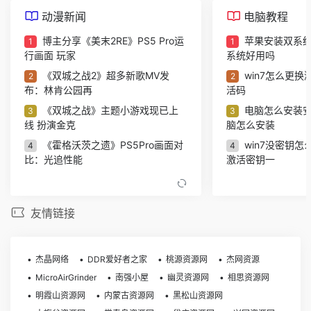
动漫新闻
电脑教程
博主分享《美末2RE》PS5 Pro运
苹果安装双系统
1
1
行画面 玩家
系统好用吗
《双城之战2》超多新歌MV发
win7怎么更换
2
2
布：林肯公园再
活码
《双城之战》主题小游戏现已上
电脑怎么安装安
3
3
线 扮演金克
脑怎么安装
《霍格沃茨之遗》PS5Pro画面对
win7没密钥怎
4
4
比：光追性能
激活密钥一
《怪猎荒野》PS5Pro主机版对
怎么安装电脑系
5
5
比：B测性能都
电脑的系统
友情链接
医学爱好者狂喜：UP主把医学史
苹果电脑wps
6
6
做成了格斗游
wps怎么设置
PS5 Pro评分解禁！准备升级入手
如何制作u盘启动
7
7
杰晶网络
DDR爱好者之家
桃源资源网
杰网资源
吗？
制作u盘系统
MicroAirGrinder
南强小屋
幽灵资源网
相思资源网
我们盘点了近期火热的国产单机
m2芯片不支持
8
8
明霞山资源网
内蒙古资源网
黑松山资源网
游戏！《琉隐
不支持外接显