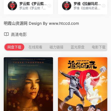
罗云熙《罗云熙「此刻 X 以光
罗维《拉赫玛尼诺夫 第三钢琴
罗云熙《罗云熙「此刻 X 以光」演唱会Live合辑》[FLAC/分轨][978.14MB]
罗维《拉赫玛尼诺夫 第三钢琴协奏曲》[320K/MP3][99MB]
明霞山资源网 Design By www.htccd.com
高清电影
网盘下载
在线观看
磁力链接
蓝光原盘
电影下载