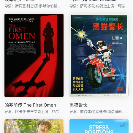
导演：斯宾塞·科恩/安娜·哈尔伯格主演：阿凡提卡·万达纳
导演：萨姆·泰勒·约翰逊主演：玛瑞萨·阿贝拉/杰克·奥康奈
凶兆前传 The First Omen
黑猫警长
导演：阿卡莎·史蒂文森主演：尼尔·泰格·弗莉/托菲克·巴霍
导演：戴铁郎/范马迪/熊南清编剧：戴铁郎/诸志祥主演：史