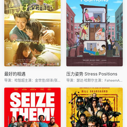
最好的相遇
压力姿势 Stress Positions
导演：哈智超主演：金世佳/邱泽/张钧甯/姜珮瑶/刘文治/吴
导演：瑟达·哈默尔主演：FaheemAli/JohnEarly/ThedaHamm