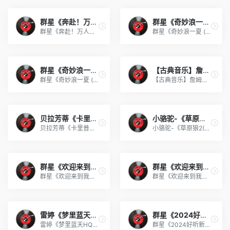
盘点近期Steam30元内超好评游
电脑mc正版和
16
16
爱库存账户怎么注销 爱库存账户注销方法【详解】
手办鉴赏室：露比的日常约会装
安卓手机转苹
17
17
群星《奔赴！万人现场 第2期》
群星《奇妙浪一夏 (上海迪士
逆水寒手游如何转性 逆水寒手游转性方法介绍一览
群星《奔赴！万人现场 第2期》[FLAC/分轨][518.87MB]
群星《奇妙浪一夏 (上海迪士尼度假区音乐)》[320K/MP3][43.91MB]
乱石堆中一粒砂金——《使命
微pe安装win
18
18
星球重启游戏里的家具图纸怎么获得 星球重启家具
【果娘聊天室】双11即将结束
安装软件提示不
19
19
双十一必入爆款:微星MPGZ890
电脑win10系
20
20
逆水寒手游重新捏脸怎么玩 逆水寒手游重新捏脸方
群星《奇妙浪一夏 (上海迪士
【古典音乐】詹姆斯·高威《季
IGN经典逆天骚操作名著——《
pe系统可以安装
群星《奇妙浪一夏 (上海迪士尼度假区音乐)》[FLAC/分轨][140.49MB]
【古典音乐】詹姆斯·高威《季节》1993[WAV+CUE]
21
21
逆水寒手游转性别劵获取方法一览【详解】
突然爆火的“网红游戏”，真的
用手机重装电脑
22
22
逆水寒手游易容丹获取方法介绍一览【详解】
何老师客串《浪人崛起》了？盘
平板电脑怎么安装
23
23
贝拉芳蒂《卡里普索之王》SA
小骆驼-《草原狼2(蓝光CD)》
甩他什么意思 甩他是什么梗【详解】
盛惠决战双十一降临《坦克世
WIN11家庭
24
24
贝拉芳蒂《卡里普索之王》SACD[WAV+CUE]
小骆驼-《草原狼2(蓝光CD)》[原抓WAV+CUE]
逆水寒手游镜天阁电梯开启方法介绍一览【详解】
最终幻想1411月12日更新公告
电脑更新安装
25
25
dnf游戏里的白云溪谷入场需要多少名望值 dnf白云
守望先锋2经典6v6模式限时回
安卓平板怎么刷w
26
26
群星《欢迎来到我身边 电影原
群星《欢迎来到我身边 电影原
《质量效应》系列销量突破25
红警2尤里的复
27
27
逆水寒手游丹青杀机任务怎么过 逆水寒手游丹青杀
群星《欢迎来到我身边 电影原声专辑》[320K/MP3][105.02MB]
群星《欢迎来到我身边 电影原声专辑》[FLAC/分轨][480.9MB]
魔兽30周年直播预告：加入魔兽
win是什么烟价
28
28
魔兽世界蓝贴：史诗安苏雷克女
wps字体安装在
29
29
Blast Slam S1参赛名单出炉：
苹果电脑怎么
30
30
雷婷《梦里蓝天HQⅡ》 2023头
群星《2024好听新歌42》AI调
雷婷《梦里蓝天HQⅡ》 2023头版限量编号低速原抓[WAV+CUE][463M]
群星《2024好听新歌42》AI调整音效【WAV分轨】