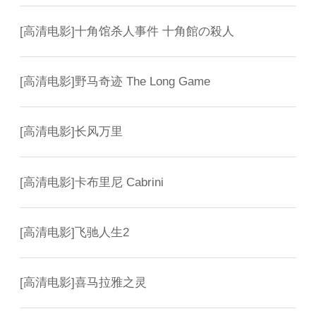
[
高清电影
]
十角馆杀人事件 十角館の殺人
[
高清电影
]
野马奇迹 The Long Game
[
高清电影
]
长风万里
[
高清电影
]
卡布里尼 Cabrini
[
高清电影
]
飞驰人生2
[
高清电影
]
喜马拉雅之灵