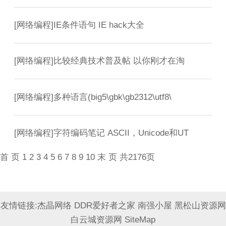
[
网络编程
]
IE条件语句 IE hack大全
[
网络编程
]
比较经典技术普及帖 以你刚才在淘
[
网络编程
]
多种语言(big5\gbk\gb2312\utf8\
[
网络编程
]
字符编码笔记 ASCII，Unicode和UT
首 页
1
2
3
4
5
6
7
8
9
10
末 页
共2176页
友情链接:
杰晶网络
DDR爱好者之家
南强小屋
黑松山资源网
白云城资源网
SiteMap