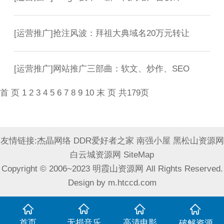
[
运营推广
]
抢注风波：拜祖大典域名20万元转让
[
运营推广
]
网站推广三部曲：软文、炒作、SEO
首 页
1
2
3
4
5
6
7
8
9
10
末 页
共179页
友情链接:
杰晶网络
DDR爱好者之家
南强小屋
黑松山资源网
白云城资源网
SiteMap
Copyright © 2006~2023 明霞山资源网 All Rights Reserved.
Design by
m.htccd.com
首页
无损音乐
高清电影
破解资源