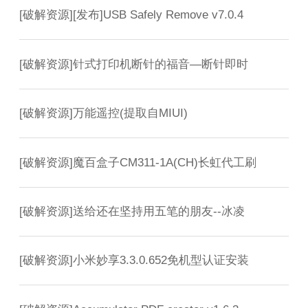
[
破解资源
]
[发布]USB Safely Remove v7.0.4
[
破解资源
]
针式打印机断针的福音—断针即时
[
破解资源
]
万能遥控(提取自MIUI)
[
破解资源
]
魔百盒子CM311-1A(CH)长虹代工刷
[
破解资源
]
送给还在坚持用五笔的朋友--冰凌
[
破解资源
]
小米妙享3.3.0.652免机型认证安装