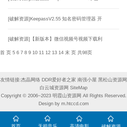
[
破解资源
]
KeepassV2.55 知名密码管理器 开
[
破解资源
]
【新版本】微信视频号视频下载利
首 页
5
6
7
8
9
10
11
12
13
14
末 页
共98页
友情链接:
杰晶网络
DDR爱好者之家
南强小屋
黑松山资源网
白云城资源网
SiteMap
Copyright © 2006~2023 明霞山资源网 All Rights Reserved.
Design by
m.htccd.com
首页
无损音乐
高清电影
破解资源