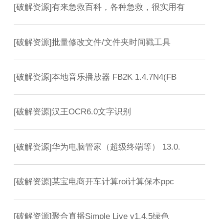
[
破解资源
]
有来急救百科，各种急救，很实用有
[
破解资源
]
批量修改文件/文件夹时间戳工具
[
破解资源
]
本地音乐播放器 FB2K 1.4.7N4(FB
[
破解资源
]
汉王OCR6.0文字识别
[
破解资源
]
华为电脑管家（超级终端等） 13.0.
[
破解资源
]
某宝电商开车计算roi计算保本ppc
[
破解资源
]
聚合直播Simple Live v1.4.5绿色