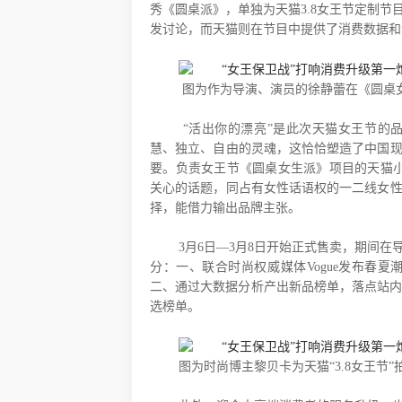
秀《圆桌派》，单独为天猫3.8女王节定制
发讨论，而天猫则在节目中提供了消费数据和
图为作为导演、演员的徐静蕾在《圆桌
“活出你的漂亮”是此次天猫女王节的
慧、独立、自由的灵魂，这恰恰塑造了中国
要。负责女王节《圆桌女生派》项目的天猫
关心的话题，同占有女性话语权的一二线女
择，能借力输出品牌主张。
3月6日—3月8日开始正式售卖，期间
分：一、联合时尚权威媒体Vogue发布春
二、通过大数据分析产出新品榜单，落点站内
选榜单。
图为时尚博主黎贝卡为天猫“3.8女王节