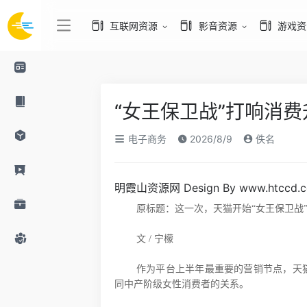
互联网资源
影音资源
游戏资
“女王保卫战”打响消
电子商务
2026/8/9
佚名
明霞山资源网 Design By www.htccd.
原标题：这一次，天猫开始“女王保卫战
文 / 宁檬
作为平台上半年最重要的营销节点，天猫
同中产阶级女性消费者的关系。