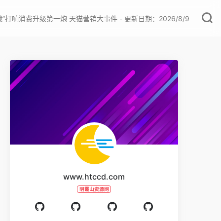
”打响消费升级第一炮 天猫营销大事件 - 更新日期：2026/8/9
www.htccd.com
明霞山资源网