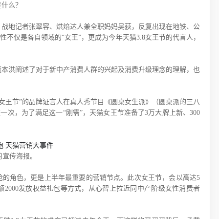
是什么？
、战地记者张翠容、烘焙达人兼全职妈妈吴荻，反复出现在地铁、公
性不仅是各自领域的“女王”，更成为今年天猫3.8女王节的代言人，
董本洪阐述了对于新中产消费人群的兴起及消费升级理念的理解，也
.8女王节”的品牌证言人在真人秀节目《圆桌女生派》（圆桌派的三八
次，为了满足这一“刚需”，天猫女王节准备了3万大牌上新、300
摄的宣传海报。
枪的角色，更是上半年最重要的营销节点。此次女王节，会以高达5
额2000发放权益礼包等方式，从心智上拉近同中产阶级女性消费者