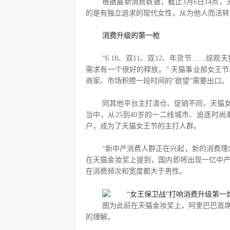
根据最新消费数据，截止3月6日14点
的是有独立追求的现代女性，从为他人而活转
消费升级的第一枪
“6.18、双11、双12、年货节……
需求有一个很好的释放。” 天猫事业部女王
商家、市场积攒一段时间的“欲望”需要出口。
同其他平台主打清仓、促销不同，天猫
当中，从25到40岁的一二线城市、追逐时
户，成为了天猫女王节的主打人群。
“新中产消费人群正在兴起，新的消费理
在天猫金妆奖上提到，国内即将出现一亿中产
在消费频次和宽度都大于男性。
图为此前在天猫金妆奖上，阿里巴巴首
的理解。