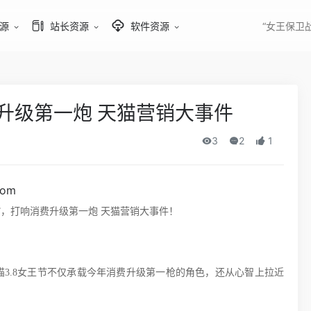
源
站长资源
软件资源
“女王保卫战
费升级第一炮 天猫营销大事件
3
2
1
com
”，打响消费升级第一炮 天猫营销大事件！
3.8女王节不仅承载今年消费升级第一枪的角色，还从心智上拉近