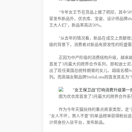
“今年女王节在货品上做了把控，其中50%
家发布新品外，优衣库、宝姿、设计师品牌zhangs
王大人们”，新品率高达50%。
“从去年的情况看，新品在成交上贡献很
级的背景下，消费者对新品有原发性的旺盛需
正因为中产阶级的消费结构升级，越来
首发了3月最大的跨界合作系列，即和迪士尼、
出了现任美国总统特朗普的女儿、超级名模Iv
列。而高端女鞋品牌StellaLuna则首发其名为“St
图为优衣库首发了3月最大的跨界合作系
作为今年天猫扶持的重点商家类型，走“
“女人不坏，男人不爱”的单品榜单获得粉丝
计师身份入驻平台，发布新品。