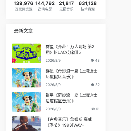
139,976
144,792
21,817
631,128
互联网资源
高清电影
无损音乐
技术资源
最新文章
群星《奔赴！万人现场 第2
期》[FLAC/分轨][5
2026/8/9
43
群星《奇妙浪一夏 (上海迪士
尼度假区音乐)》
2026/8/9
32
群星《奇妙浪一夏 (上海迪士
尼度假区音乐)》
2026/8/9
61
【古典音乐】詹姆斯·高威
《季节》1993[WAV+