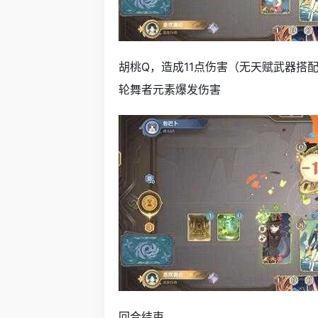
胡桃Q，造成11点伤害（无天赋武器搭
轮舞者元素爆发伤害
回合结束