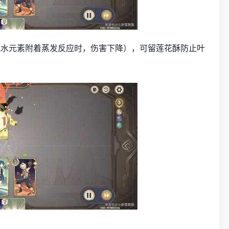
配水元素附着蒸发反应时，伤害下降），可留莲花酥防止叶