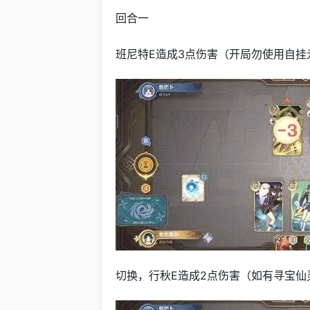
回合一
班尼特E造成3点伤害（开局勿使用自挂
切换，行秋E造成2点伤害（如有寻宝仙