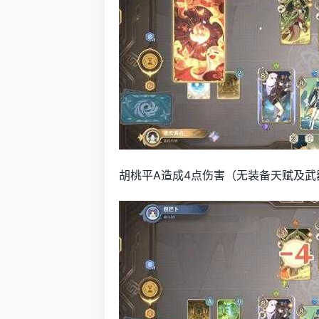
胡桃平A造成4点伤害（无装备天赋及武