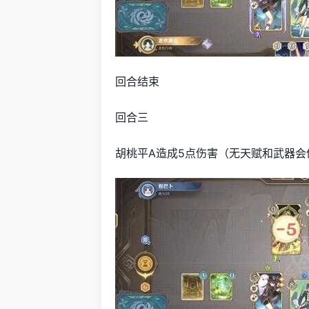
回合结束
回合三
胡桃平A造成5点伤害（无天赋和武器会