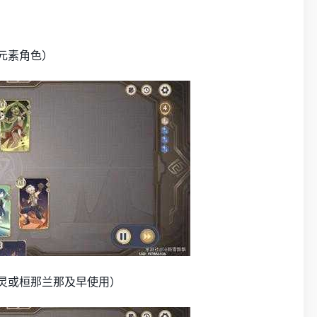
元素角色）
灵或桓那兰那及早使用）