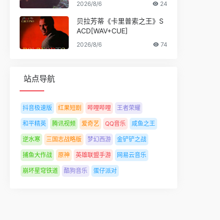
2026/8/6
24
贝拉芳蒂《卡里普索之王》S
ACD[WAV+CUE]
2026/8/6
74
站点导航
抖音极速版
红果短剧
哔哩哔哩
王者荣耀
和平精英
腾讯视频
爱奇艺
QQ音乐
咸鱼之王
逆水寒
三国志战略版
梦幻西游
金铲铲之战
捕鱼大作战
原神
英雄联盟手游
网易云音乐
崩坏星穹铁道
酷狗音乐
蛋仔派对