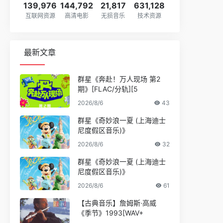
139,976
144,792
21,817
631,128
互联网资源
高清电影
无损音乐
技术资源
最新文章
群星《奔赴！万人现场 第2
期》[FLAC/分轨][5
2026/8/6
43
群星《奇妙浪一夏 (上海迪士
尼度假区音乐)》
2026/8/6
32
群星《奇妙浪一夏 (上海迪士
尼度假区音乐)》
2026/8/6
61
【古典音乐】詹姆斯·高威
《季节》1993[WAV+