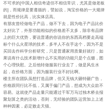
不可求的[中国人相信奇迹但不相信常识，尤其是做老板
的]，而规律是要遵循的，譬如说，淘宝价格的一大规律
就是性价比高，比实体店高。
有朋友曾经做电子产品，做不下去，因为电子产品比价
太好比了，外形功能相似的价格差不太多，除非有品牌
上的巨大优势，要说普通的你说你的东西高档要走高端
标个什么火星球的技术，多半人不在乎这个，因为不是
买回去作科学分析研究，只是普通家用质量好就行，如
果说有什么技术新增什么不实用的功能只是个点缀，图
个心理快慰。之后他转做服装行业去了，做是风生水
起，在价格方面，因为服装行业不好比啊。
楼主所在团队虽想打造品牌，但又无钱大砸特砸广告，
价格跟同行比不低，又属于偏门产品，想成为大众款不
容易。这就使产品走量只能通过千军万马过独木桥去报
聚划算之类的活动，否则，无经验的团队运营加上上述
种种因素，必定败走天猫。