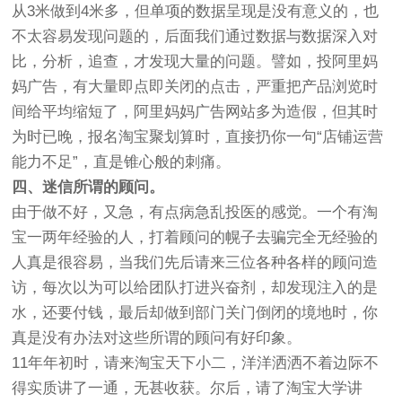
从3米做到4米多，但单项的数据呈现是没有意义的，也
不太容易发现问题的，后面我们通过数据与数据深入对
比，分析，追查，才发现大量的问题。譬如，投阿里妈
妈广告，有大量即点即关闭的点击，严重把产品浏览时
间给平均缩短了，阿里妈妈广告网站多为造假，但其时
为时已晚，报名淘宝聚划算时，直接扔你一句“店铺运营
能力不足”，直是锥心般的刺痛。
四、迷信所谓的顾问。
由于做不好，又急，有点病急乱投医的感觉。一个有淘
宝一两年经验的人，打着顾问的幌子去骗完全无经验的
人真是很容易，当我们先后请来三位各种各样的顾问造
访，每次以为可以给团队打进兴奋剂，却发现注入的是
水，还要付钱，最后却做到部门关门倒闭的境地时，你
真是没有办法对这些所谓的顾问有好印象。
11年年初时，请来淘宝天下小二，洋洋洒洒不着边际不
得实质讲了一通，无甚收获。尔后，请了淘宝大学讲